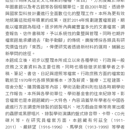
這些作為探究歷史文化線索的種種「東西」，分別庋藏於傅斯
年圖書館以及考古館等各個相關單位，並自2001年起，透過參
與國家型科技計畫進行全面數位化的整理工作。本所為更有效
地統籌這批經年積累的成果，遂於2014年規劃建置檔案館，期
能以檔案館為樞紐，逐步將所內典藏豐富多元的文書檔案、調
查報告、信件書稿等，予以系統性的彙整與管理。同時也期許
檔案館能承續過去「動手動腳」的傳統，廣搜博採各類具有研
究價值性的「東西」，俾便研究者透過新材料的運用，鋪展出
新學問的途徑。
本館成立後，初步以整理本所成立以來各種學術、行政與一般
庶務之文書資料為主要任務，同時也積極徵求前輩學者之手
稿、筆記、書信、日記與證照等檔案。行政庶務方面的檔案如
戰前至1970年代各類預算帳本，涉及薪資、醫療、工程建築、
宿舍分配、購買儀器等內容；學術活動資料則包括各時期學術
工作報告，本所與各學術單位、學術基金會的往來紀錄等。影
音檔案也是本館館藏的一大特色，內容涵蓋早年學者在中國各
處進行方言調查所錄製的鋁製唱片、地方戲曲音樂等商業出版
的蟲膠或黑膠唱片、錄製學術演講的盤式錄音帶、卡帶、CD光
碟片等。在研究員檔案方面，本館藏有何茲全（1911-
2011）、嚴耕望（1916-1996）、馬學良（1913-1999）等學者