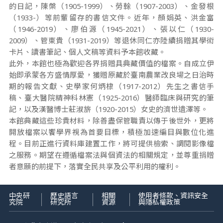
的日記，陳槃（1905-1999）、勞榦（1907-2003）、金發根
（1933-）等前輩留存的書信文件。近年，顏娟英、洪金富
（1946-2019）、廖伯源（1945-2021）、張以仁（1930-
2009）、管東貴（1931-2019）等退休同仁亦陸續捐贈其學術
卡片、讀書筆記、個人文稿等資料予本館收藏。
此外，本館也極為歡迎各界捐贈具典藏價值的檔案。自成立伊
始即承蒙各方盛情厚愛，獲贈原藏於臺南農業改良場之日治時
期的報告文獻、史學家何炳棣（1917-2012）先生之書信手
稿、臺大醫院精神科林憲（1925-2016）醫師臨床與研究的筆
記，以及漢醫博士莊淑旂（1920-2015）女史的濟世遺澤等。
本館典藏這些珍貴材料，除善盡保管職責以傳于後世外，更將
開放檔案以饗學界視為首要目標，積極加速編目與數位化進
程。目前正進行資料庫建置工作，將可提供檢索、調閱影像檔
之服務。期望在遵循檔案法與個資法的相關規定，並尊重捐贈
者意願的前提下，落實全民共享及公平利用的權利。
中央研
歷史語言
相關
使用者條款、資訊安全
究院
研究所
資源
與隱私權政策