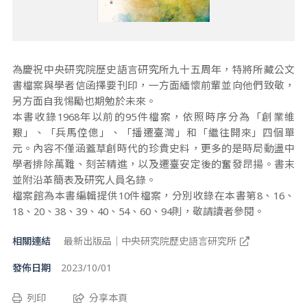
為慶祝中央研究院歷史語言研究所九十五周年，特將所藏公文
書檔案與學者信函擇要刊印，一方面緬懷前輩並向他們致敬，
另方面自我惕勵也期勉於未來。
本書收錄1968年以前的95件檔案，依照時序分為「創業維
艱」、「兵馬倥傯」、「播遷臺灣」和「繼往開來」四個單
元。內容不僅涵蓋草創時代的珍貴史料，更多的是時局動盪中
學者排除萬難、刻苦精進，以及遷臺安定後的奮發昂揚。書末
並附沿革簡表及研究人員名錄。
檔案館為本書編輯提供10件檔案，分別收錄在本書第8、16、
18、20、38、39、40、54、60、94則，敬請讀者參閱。
相關連結
最新出版品｜中央研究院歷史語言研究所
發佈日期
2023/10/01
列印
分享本頁