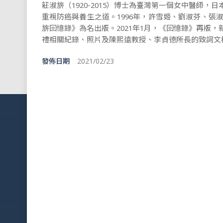
莊淑旂（1920-2015）博士為臺灣第一個女中醫師
重視防癌與養生之道。1996年，許雪姬、劉淑芬、張
旂回憶錄》為名出版。2021年1月，《回憶錄》再版
禮相關紀錄、照片及陳熙遠教授、李貞德所長的致詞文
發佈日期
2021/02/23