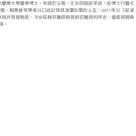
，日本慶應大學醫學博士。有感於父親、丈夫因癌症早逝，莊博士行醫尤
淑雅、賴惠敏等學者以口述記錄其波瀾壯闊的人生，2011年以《莊淑
，新增許雪姬教授、次女莊靜芬醫師與張炯宏醫師的序言、檔案捐贈典
稿。