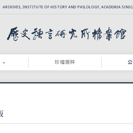
ARCHIVES, INSTITUTE OF HISTORY AND PHILOLOGY, ACADEMIA SINIC
珍檔選粹
公
版