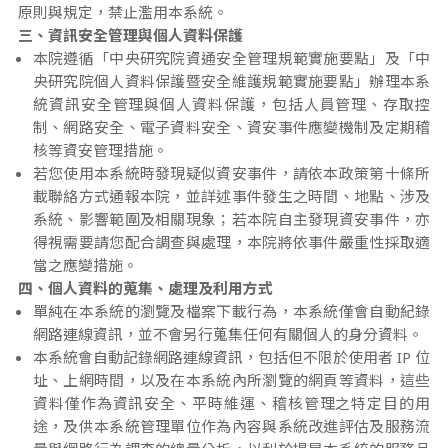
原則與規定，禁止濫用本系統。
三、資訊安全管理與個人資料保護
本院遵循「中央研究院資通安全管理規範實施要點」及「中
央研究院個人資料保護暨安全維護規範實施要點」辦理本系
統資訊安全管理與個人資料保護，包括人員管理、存取控
制、網路安全、電子資料安全、資安事件應變機制及定期稽
核等資安管理措施。
若您使用本系統時發現疑似資安事件，請依本政策第十條所
載聯絡方式通報本院，並詳述事件發生之時間、地點、涉及
系統、影響範圍及相關現象；若本院自主發現資安事件，亦
得視需要請您配合調查與處理，本院將依事件嚴重性採取適
當之應變措施。
四、個人資料的蒐集、處理及利用方式
單純在本系統的瀏覽及檔案下載行為，本系統僅會自動紀錄
網路連線資訊，並不會另行蒐集任何有關個人的身分資料。
本系統會自動記錄網路連線資訊，包括但不限於使用者 IP 位
址、上網時間，以及在本系統內所瀏覽的網頁等資料，這些
資料僅作為資訊安全、平時維運、稽核管理之特定目的用
途，及供本系統管理單位作為內容與系統改進評估及服務流