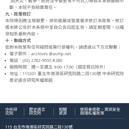
因天災、戰爭、政府法令變更等不可抗力導致本系統服務中
斷，本院不負賠償責任。
九、政策修訂
本院得因應法規變更、技術進展或營運需求修訂本政策。修訂
版本將公告於本系統中並自公告日起生效。請定期查閱，以確
保知悉最新內容。
十、聯絡方式
如對本政策有任何疑問或需行使權利，請透過以下方式聯繫：
電子郵件：archives @asihp.net
電話：(02) 2782-9555 #280
服務時間：週一至週五 9:00-17:00（國定假日除外）
地址：115201 臺北市南港區研究院路二段130號 中央研究院
歷史語言研究所檔案館
中央研
歷史語言
相關
使用者條款、資訊安全
究院
研究所
資源
與隱私權政策
115 台北市南港區研究院路二段130號